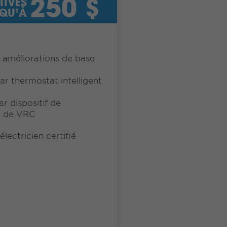
250 $
TIVES
QU’À
 améliorations de base
r thermostat intelligent
r dispositif de
 de VRC
électricien certifié