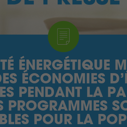
ITÉ ÉNERGÉTIQUE 
DES ÉCONOMIES D’
ES PENDANT LA PA
S PROGRAMMES S
BLES POUR LA PO