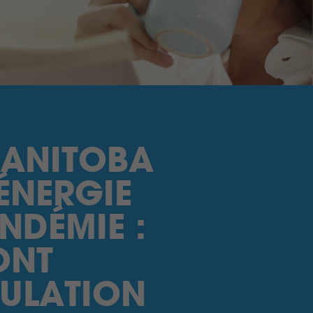
MANITOBA
ÉNERGIE
NDÉMIE :
ONT
PULATION