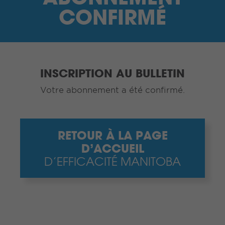
JE SUIS UN FOURNISSEUR
CONFIRMÉ
RECHERCHE
CONTRASTE ÉLEVÉ
INSCRIPTION AU BULLETIN
Votre abonnement a été confirmé.
ENGLISH
CONNEXION monEM
RETOUR À LA PAGE
D’ACCUEIL
D’EFFICACITÉ MANITOBA