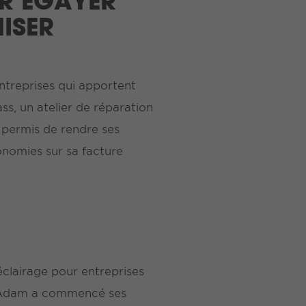
R ÉGAYER
MISER
entreprises qui apportent
s, un atelier de réparation
a permis de rendre ses
onomies sur sa facture
clairage pour entreprises
r. Adam a commencé ses