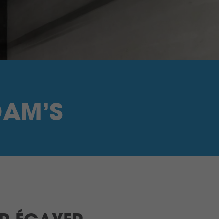
DAM’S