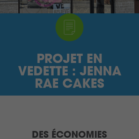
JE SUIS UN FOURNISSEUR
RECHERCHE
CONTRASTE ÉLEVÉ
PROJET EN
ENGLISH
VEDETTE : JENNA
CONNEXION monEM
RAE CAKES
DES ÉCONOMIES